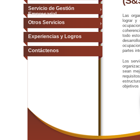
(S&
Servicio de Gestión
Empresarial
Las orga
lograr y
Otros Servicios
ocupacion
coherenc
todo esto
Experiencias y Logros
desarroll
ocupacion
Contáctenos
partes in
Los serv
organiza
sean mej
requisito
estructur
objetivos