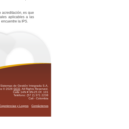
 acreditación, es que
ales aplicables a las
e encuentre la IPS.
istemas de Gestión Integrada S.A.
os © 2026
GCO
. All Rights Reserved.
Calle 14N # 9N-25 Of. 101
Teléfono: (57 2) 371 2238
Cali - Colombia
Experiencias y Logros
Contáctenos